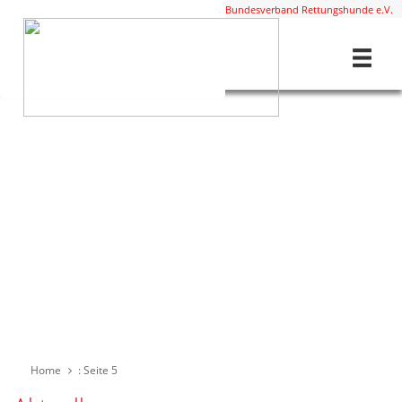
Diese Staffel ist Mitglied im
BRH Bundesverband Rettungshunde e.V.
Home
: Seite 5