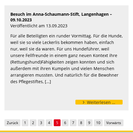
Besuch im Anna-Schaumann-Stift, Langenhagen –
09.10.2023
Veröffentlicht am 13.09.2023
Für alle Beteiligten ein runder Vormittag. Für die Hunde,
weil sie so viele Leckerlis bekommen haben, einfach
nur, weil sie da waren. Für uns Hundeführer, weil
unsere Fellfreunde in einem ganz neuen Kontext ihre
(Rettungshund)Fähigkeiten zeigen konnten und sich
außerdem mit ihren Kumpeln und vielen Menschen
arrangieren mussten. Und natürlich für die Bewohner
des Pflegestiftes, […]
Weiterlesen …
Seitennummerierung der Beiträge
Zurück
1
2
3
4
5
6
7
8
9
10
Vorwärts