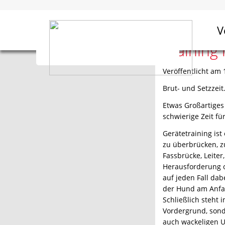
Home
Aktuelles
Training in der Brut- und Setzzeit
V
Training 
Veröffentlicht am 
Brut- und Setzzeit
Etwas Großartiges 
schwierige Zeit f
Gerätetraining ist 
zu überbrücken, 
Fassbrücke, Leite
Herausforderung o
auf jeden Fall da
der Hund am Anfan
Schließlich steht 
Vordergrund, sond
auch wackeligen U