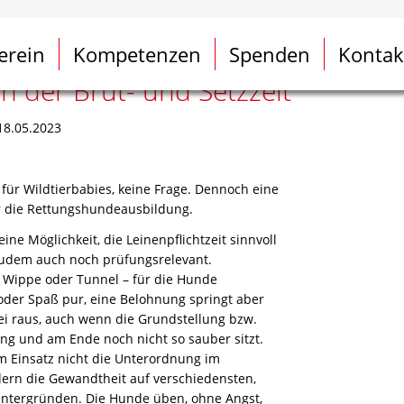
erein
Kompetenzen
Spenden
Kontak
in der Brut- und Setzzeit
18.05.2023
.
für Wildtierbabies, keine Frage. Dennoch eine
ür die Rettungshundeausbildung.
eine Möglichkeit, die Leinenpflichtzeit sinnvoll
zudem auch noch prüfungsrelevant.
r, Wippe oder Tunnel – für die Hunde
der Spaß pur, eine Belohnung springt aber
bei raus, auch wenn die Grundstellung bzw.
g und am Ende noch nicht so sauber sitzt.
im Einsatz nicht die Unterordnung im
ern die Gewandtheit auf verschiedensten,
ntergründen. Die Hunde üben, ohne Angst,