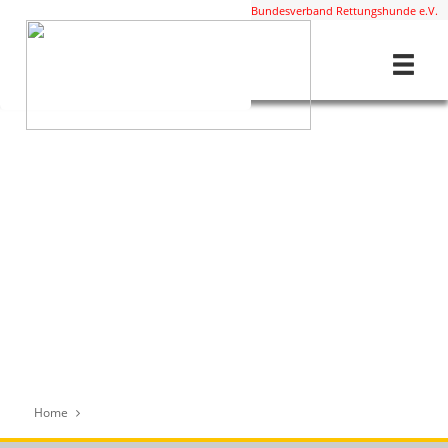
Diese Staffel ist Mitglied im
BRH Bundesverband Rettungshunde e.V.
Home